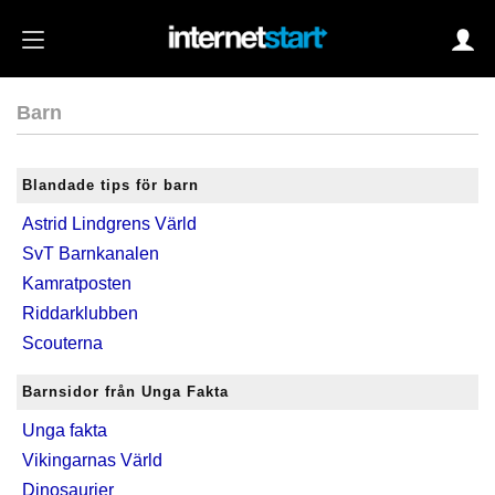
Barn
Login
Blandade tips för barn
Astrid Lindgrens Värld
Autoinloggning
SvT Barnkanalen
•
Skapa konto
Kamratposten
•
Glömt lösenord?
Riddarklubben
Scouterna
Barnsidor från Unga Fakta
Unga fakta
Vikingarnas Värld
Dinosaurier