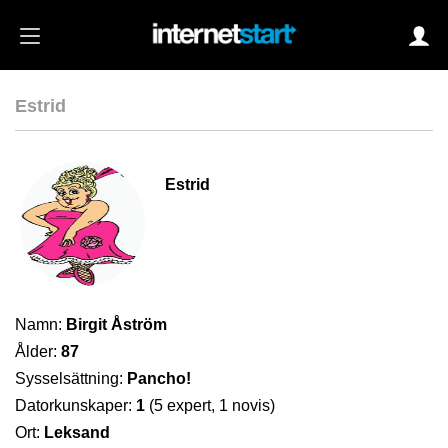
Estrid
Login
Estrid
Autoinloggning
•
Skapa konto
•
Glömt lösenord?
Namn:
Birgit Åström
Ålder:
87
Sysselsättning:
Pancho!
Datorkunskaper:
1
(5 expert, 1 novis)
Ort:
Leksand