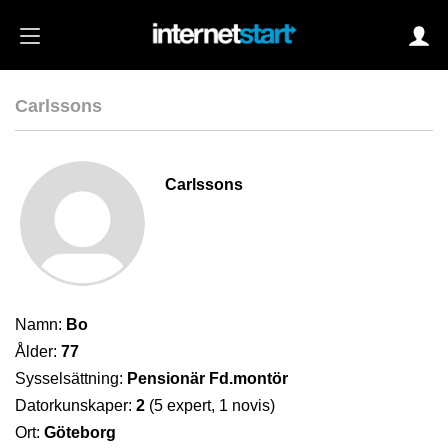
Carlssons
Login
Carlssons
Autoinloggning
•
Skapa konto
•
Glömt lösenord?
Namn:
Bo
Ålder:
77
Sysselsättning:
Pensionär Fd.montör
Datorkunskaper:
2
(5 expert, 1 novis)
Ort:
Göteborg