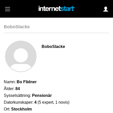
BoboSlacke
Login
BoboSlacke
Autoinloggning
•
Skapa konto
•
Glömt lösenord?
Namn:
Bo Flidner
Ålder:
84
Sysselsättning:
Pensionär
Datorkunskaper:
4
(5 expert, 1 novis)
Ort:
Stockholm