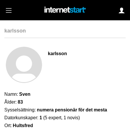
karlsson
Login
karlsson
Autoinloggning
•
Skapa konto
•
Glömt lösenord?
Namn:
Sven
Ålder:
83
Sysselsättning:
numera pensionär för det mesta
Datorkunskaper:
1
(5 expert, 1 novis)
Ort:
Hultsfred