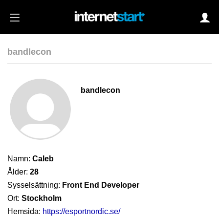
bandlecon
Login
bandlecon
Autoinloggning
•
Skapa konto
•
Glömt lösenord?
Namn:
Caleb
Ålder:
28
Sysselsättning:
Front End Developer
Ort:
Stockholm
Hemsida:
https://esportnordic.se/