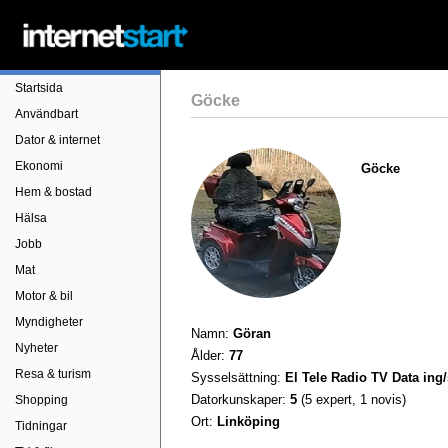
Startsida
Göcke
Användbart
Dator & internet
Ekonomi
Göcke
Hem & bostad
Hälsa
Jobb
Mat
Motor & bil
Myndigheter
Namn:
Göran
Nyheter
Ålder:
77
Resa & turism
Sysselsättning:
El Tele Radio TV Data ing/
Datorkunskaper:
5
(5 expert, 1 novis)
Shopping
Ort:
Linköping
Tidningar