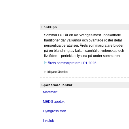
Länktips
Sommar i P1 är en av Sveriges mest uppskattade
traditioner där välkända och oväntade röster delar
personliga berättelser. Årets sommarpratare bjuder
på en blandning av kultur, samhälle, vetenskap och
livsöden – perfekt att lyssna på under sommaren.
play_arrow
Årets sommarpratare i P1 2026
»
tidigare länktips
Sponsrade länkar
Matsmart
MEDS apotek
Gymgrossisten
Inkclub