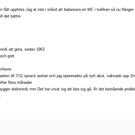
n fått upphöra Jag är inte i stånd att balansera en MC i trafiken så nu flänger
ll det bättre
onik att göra, sedan 1963
och gott.
riherre.
 natten till 7/11 sprack aortan och jag opererades på nytt akut, vaknade upp 2
 efter flera månader.
ygger elektronik mm Det har visat sig att lära sig gå. Är det bestående probl
.