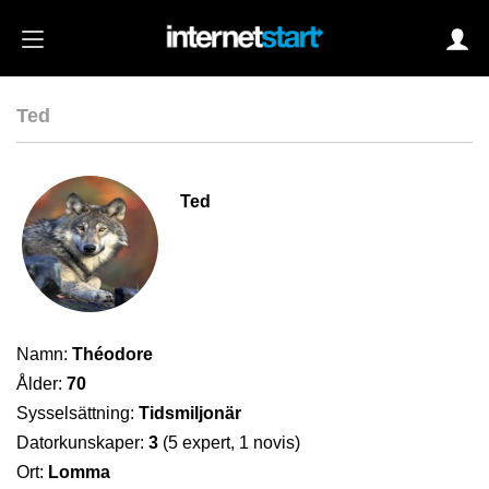
Ted
Login
Ted
Autoinloggning
•
Skapa konto
•
Glömt lösenord?
Namn:
Théodore
Ålder:
70
Sysselsättning:
Tidsmiljonär
Datorkunskaper:
3
(5 expert, 1 novis)
Ort:
Lomma