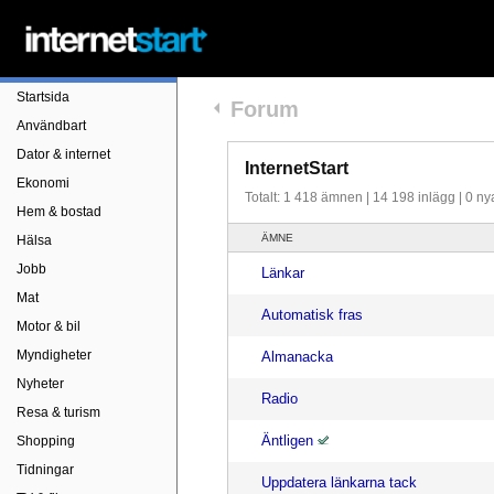
Startsida
arrow_left
Forum
Användbart
Dator & internet
InternetStart
Ekonomi
Totalt:
1 418 ämnen | 14 198 inlägg | 0 ny
Hem & bostad
ÄMNE
Hälsa
Jobb
Länkar
Mat
Automatisk fras
Motor & bil
Myndigheter
Almanacka
Nyheter
Radio
Resa & turism
Äntligen
Shopping
Tidningar
Uppdatera länkarna tack