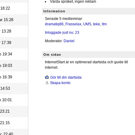
Vårda språket, ingen reklam
 18:22
Information
Senaste 5 medlemmar:
r 15:28
dramatiq86
,
Frasselax
,
UMS
,
teke
,
ltm
 13:28
Inloggade just nu: 23
Moderator:
Daniel
 17:39
b 19:34
Om sidan
InternetStart är en optimerad startsida och guide till
b 19:03
internet.
b 16:39
Gör till din startsida
Skapa konto
 14:53
n 10:01
 23:21
 21:15
c 22:40