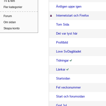
TV & film
Äntligen uppe igen
Fler kategorier
Internetstart och Firefox
Forum
Om sidan
Tom Sida
Skapa konto
Det var tyst här
Profilbild
Love SvDagbladet
Tidningar
Länkar
Startsidan
Fel veckonummer
Start och forumsidan
God Jul