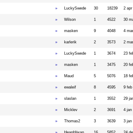
»
LuckySwede
30
18239
2 apr
»
Wilson
1
4522
30 ma
»
masken
9
4048
4 mar
»
karlerik
2
3573
2 mar
»
LuckySwede
1
3674
23 fe
»
masken
1
3475
20 fe
»
Maud
5
5076
18 fe
»
ewaleif
8
4595
9 feb
»
slaslan
1
3552
29 ja
»
Micklev
2
3691
4 jan
»
Thomas2
3
3639
3 jan
»
HeanHäxan
16
5852
24 de