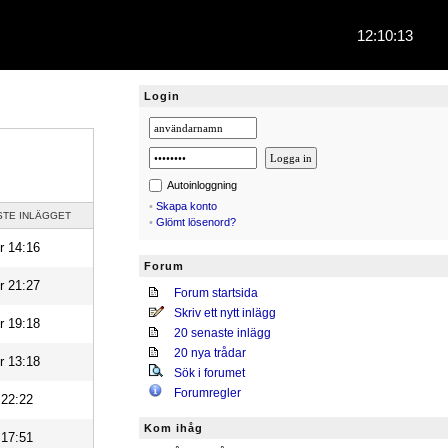
12:10:14
Login
Autoinloggning
•
Skapa konto
STE INLÄGGET
•
Glömt lösenord?
r 14:16
Forum
r 21:27
Forum startsida
Skriv ett nytt inlägg
r 19:18
20 senaste inlägg
20 nya trådar
r 13:18
Sök i forumet
Forumregler
 22:22
Kom ihåg
 17:51