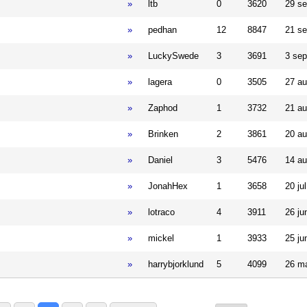
»
ltb
0
3620
29 se
»
pedhan
12
8847
21 se
»
LuckySwede
3
3691
3 sep
»
lagera
0
3505
27 au
»
Zaphod
1
3732
21 au
»
Brinken
2
3861
20 au
»
Daniel
3
5476
14 au
»
JonahHex
1
3658
20 ju
»
lotraco
4
3911
26 ju
»
mickel
1
3933
25 ju
»
harrybjorklund
5
4099
26 ma