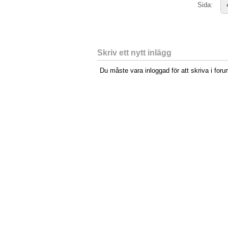
Sida:
Skriv ett nytt inlägg
Du måste vara inloggad för att skriva i foru
Startsidan
|
Om sidan
Integritetspolicy
.
Cookies
. Hostad av
Hostek webbhotell
.