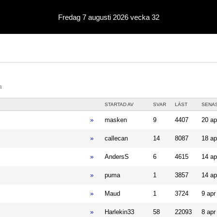
Fredag 7 augusti 2026 vecka 32
a
STARTAD AV
SVAR
LÄST
SENA
»
masken
9
4407
20 ap
»
callecan
14
8087
18 ap
»
AndersS
6
4615
14 ap
»
puma
1
3857
14 ap
»
Maud
1
3724
9 apr
»
Harlekin33
58
22093
8 apr