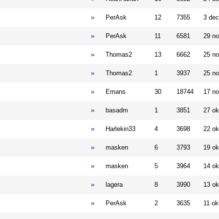
»
PerAsk
12
7355
3 dec
»
PerAsk
11
6581
29 no
»
Thomas2
13
6662
25 no
»
Thomas2
1
3937
25 no
»
Emans
30
18744
17 no
»
basadm
1
3851
27 ok
»
Harlekin33
4
3698
22 ok
»
masken
6
3793
19 ok
»
masken
5
3964
14 ok
»
lagera
8
3990
13 ok
»
PerAsk
2
3635
11 ok