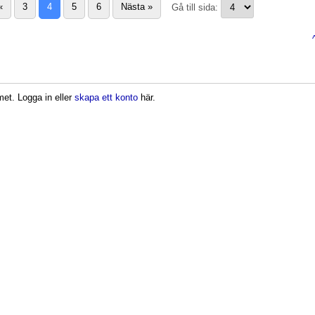
«
3
4
5
6
Nästa
»
Gå till sida:
met. Logga in eller
skapa ett konto
här.