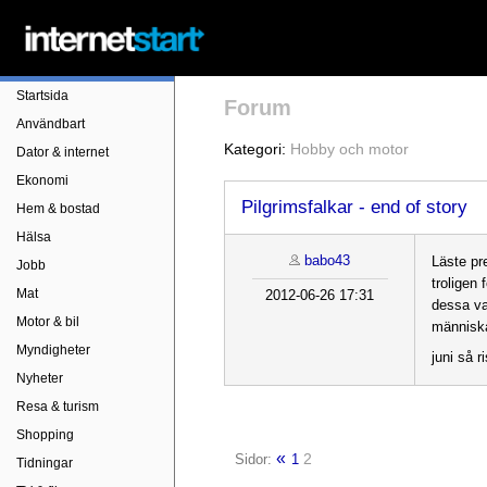
Startsida
Forum
Användbart
Kategori:
Hobby och motor
Dator & internet
Ekonomi
Pilgrimsfalkar - end of story
Hem & bostad
Hälsa
babo43
Läste pre
Jobb
troligen 
Mat
2012-06-26 17:31
dessa va
Motor & bil
människa
Myndigheter
juni så r
Nyheter
Resa & turism
Shopping
«
2
Sidor:
1
Tidningar