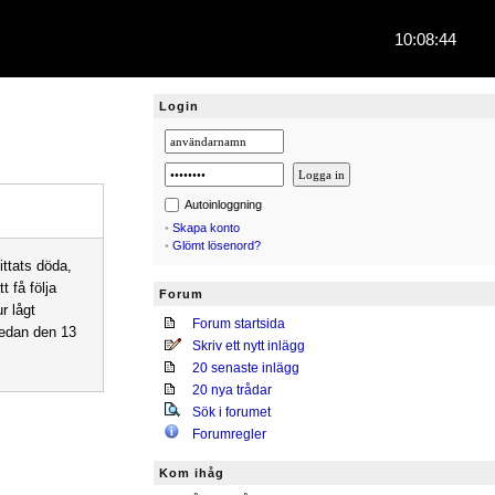
10:08:45
Login
Autoinloggning
•
Skapa konto
•
Glömt lösenord?
ittats döda,
t få följa
Forum
r lågt
Forum startsida
sedan den 13
Skriv ett nytt inlägg
20 senaste inlägg
20 nya trådar
Sök i forumet
Forumregler
Kom ihåg