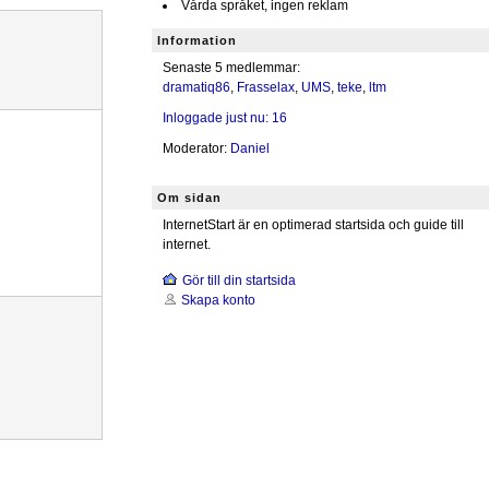
Vårda språket, ingen reklam
Information
Senaste 5 medlemmar:
dramatiq86
,
Frasselax
,
UMS
,
teke
,
ltm
Inloggade just nu: 16
Moderator:
Daniel
Om sidan
InternetStart är en optimerad startsida och guide till
internet.
Gör till din startsida
Skapa konto