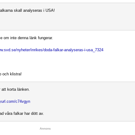
falkarna skall analyseras i USA!
e om inte denna länk fungerar.
ww.svd.se/nyheter/inrikes/doda-falkar-analyseras-i-usa_7324
pp och klistra!
 att korta länken.
inyurl.com/c74vgyn
d våra falkar har dött av.
Annons