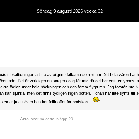
Söndag 9 augusti 2026 vecka 32
cis i lokaltidningen att tre av pilgrimsfalkarna som vi har följt hela våren har h
förgiftade! Det är verkligen en sorgens dag för mig då det har varit en ynnest at
ckra fåglar under hela häckningen och den första flygturen. Jag förstår inte hu
n kan sjunka, men det finns tydligen ingen botten. Honan har inte synts till 
isken är ju att även hon har fallit offer för ondskan.
Antal svar på detta inlägg: 20