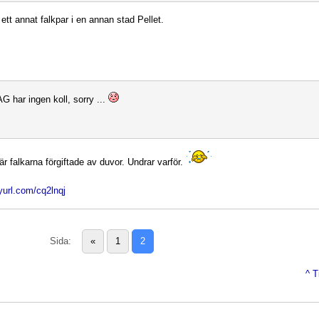
 ett annat falkpar i en annan stad Pellet.
G har ingen koll, sorry ...
är falkarna förgiftade av duvor. Undrar varför.
nyurl.com/cq2lnqj
Sida:
«
1
2
^ T