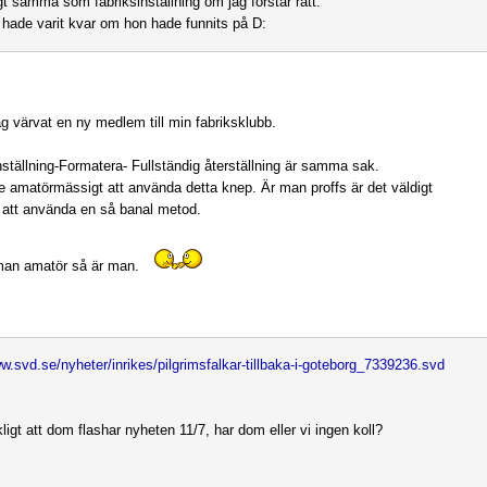
igt samma som fabriksinställning om jag förstår rätt.
hade varit kvar om hon hade funnits på D:
ag värvat en ny medlem till min fabriksklubb.
nställning-Formatera- Fullständig återställning är samma sak.
ite amatörmässigt att använda detta knep. Är man proffs är det väldigt
 att använda en så banal metod.
man amatör så är man.
ww.svd.se/nyheter/inrikes/pilgrimsfalkar-tillbaka-i-goteborg_7339236.svd
ligt att dom flashar nyheten 11/7, har dom eller vi ingen koll?