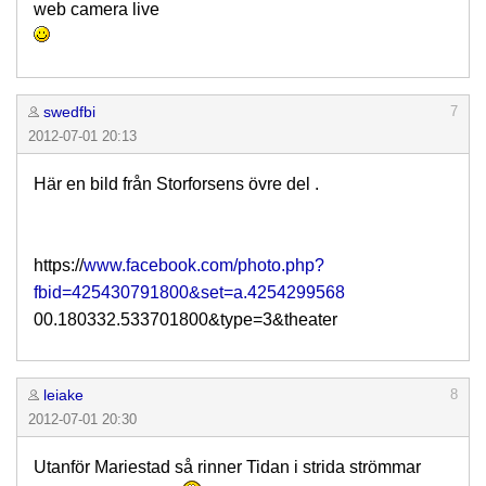
web camera live
swedfbi
7
2012-07-01 20:13
Här en bild från Storforsens övre del .
https://
www.facebook.com/photo.php?
fbid=425430791800&set=a.4254299568
00.180332.533701800&type=3&theater
leiake
8
2012-07-01 20:30
Utanför Mariestad så rinner Tidan i strida strömmar