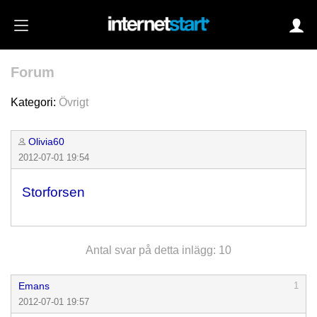
Forum
Login
Kategori:
Övrigt
Olivia60
Autoinloggning
2012-07-01 19:54
•
Skapa konto
Storforsen
•
Glömt lösenord?
Antal svar på detta inlägg: 10
Emans
1
2012-07-01 19:57