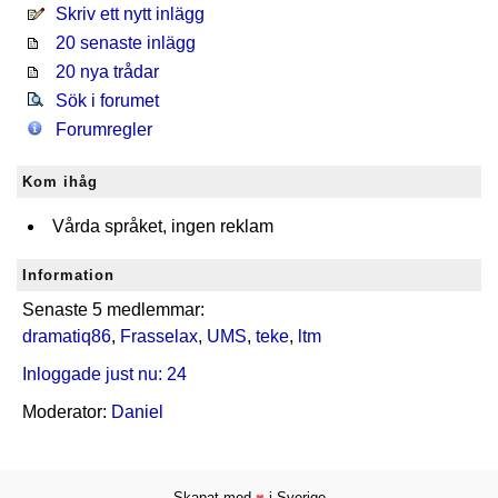
Skriv ett nytt inlägg
20 senaste inlägg
20 nya trådar
Sök i forumet
Forumregler
Kom ihåg
Vårda språket, ingen reklam
Information
Senaste 5 medlemmar:
dramatiq86
,
Frasselax
,
UMS
,
teke
,
ltm
Inloggade just nu: 24
Moderator:
Daniel
Skapat med
♥
i Sverige