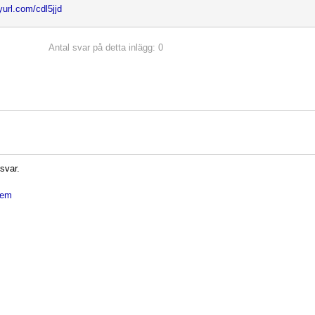
nyurl.com/cdl5jjd
Antal svar på detta inlägg: 0
 svar.
dlem