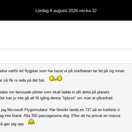
Lördag 8 augusti 2026 vecka 32
rar varför ert flygplan som har taxat ut på startbanan tar tid på sig innan
ar så får ni reda på det här.
 talas om berusade piloter som skall ladda in allt detta på planets
 Det kan ju inte gå att få igång denna "bjässe" om man är påverkad.
r jag Microsoft Flygsimulator. Har försökt landa en 737 på en karibisk ö.
jag inte klarat. Alla 350 passagerarna dog. Efter att ha provat en massa
så gav jag upp.