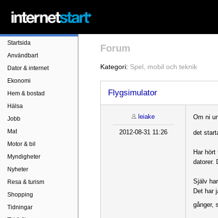
Startsida
Forum
Användbart
Kategori:
Spel, mobil och teknik
Dator & internet
Ekonomi
Flygsimulator
Hem & bostad
Hälsa
leiake
Om ni und
Jobb
Mat
2012-08-31 11:26
det start
Motor & bil
Har hört
Myndigheter
datorer.
Nyheter
Själv ha
Resa & turism
Det har 
Shopping
gånger, 
Tidningar