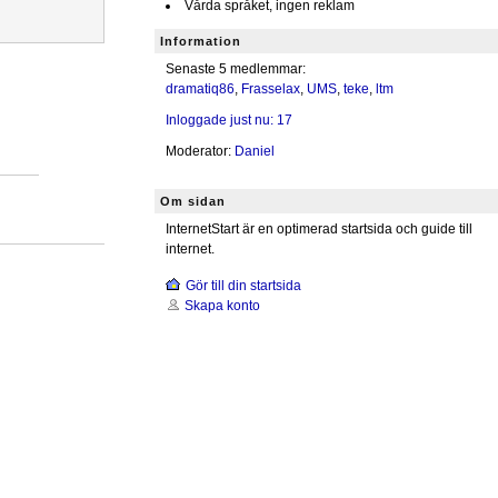
Vårda språket, ingen reklam
Information
Senaste 5 medlemmar:
dramatiq86
,
Frasselax
,
UMS
,
teke
,
ltm
Inloggade just nu: 17
Moderator:
Daniel
Om sidan
InternetStart är en optimerad startsida och guide till
internet.
Gör till din startsida
Skapa konto