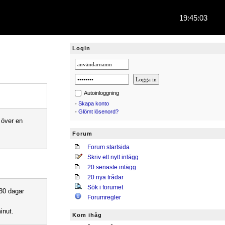
19:45:03
Login
Autoinloggning
•
Skapa konto
•
Glömt lösenord?
 över en
Forum
Forum startsida
Skriv ett nytt inlägg
20 senaste inlägg
20 nya trådar
Sök i forumet
 30 dagar
Forumregler
inut.
Kom ihåg