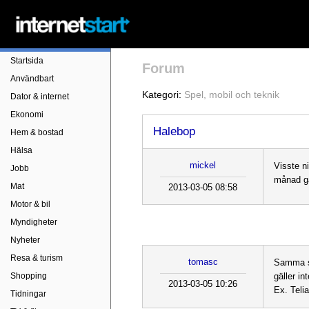
Startsida
Forum
Användbart
Kategori:
Spel, mobil och teknik
Dator & internet
Ekonomi
Halebop
Hem & bostad
Hälsa
mickel
Visste n
Jobb
månad g
Mat
2013-03-05 08:58
Motor & bil
Myndigheter
Nyheter
Resa & turism
tomasc
Samma sa
Shopping
gäller in
2013-03-05 10:26
Ex. Teli
Tidningar