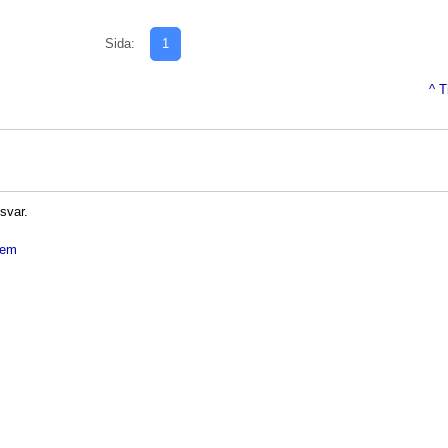
Sida:
1
^ T
 svar.
dlem