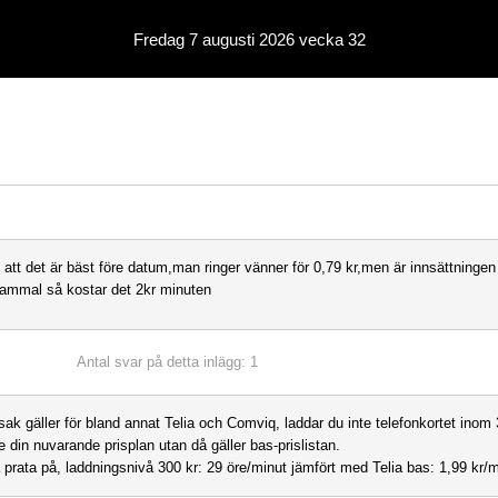
Fredag 7 augusti 2026 vecka 32
i att det är bäst före datum,man ringer vänner för 0,79 kr,men är innsättningen
ammal så kostar det 2kr minuten
Antal svar på detta inlägg: 1
k gäller för bland annat Telia och Comviq, laddar du inte telefonkortet inom
te din nuvarande prisplan utan då gäller bas-prislistan.
a prata på, laddningsnivå 300 kr: 29 öre/minut jämfört med Telia bas: 1,99 kr/m