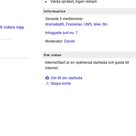
Vårda språket, ingen reklam
Information
Senaste 5 medlemmar:
dramatiq86
,
Frasselax
,
UMS
,
teke
,
ltm
ill sidans topp
Inloggade just nu: 7
Moderator:
Daniel
Om sidan
InternetStart är en optimerad startsida och guide till
internet.
Gör till din startsida
Skapa konto