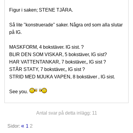
Figur i saken; STENE TJÄRA.
Så lite "konstruerade" saker. Några ord som alla slutar
på IG.
MASKFORM, 4 bokstäver. IG sist. ?
BLIR DEN SOM VISKAR, 5 bokstäver, IG sist?
HAR VATTENTANKAR, 7 bokstäver,, IG sist ?
STÅR STATY, 7 bokstäver,, IG sist ?
STRID MED MJUKA VAPEN, 8 bokstäver , IG sist.
See you.
Antal svar på detta inlägg: 11
«
2
Sidor:
1