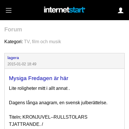
Forum
Login
Kategori:
TV, film och musik
lagera
Autoinloggning
2015-01-02 18:49
•
Skapa konto
Mysiga Fredagen är här
•
Glömt lösenord?
Lite roligheter mitt i allt annat .
Dagens långa anagram, en svensk julberättelse.
Titeln; KRONJUVEL--RULLSTOLARS
TJATTRANDE. /