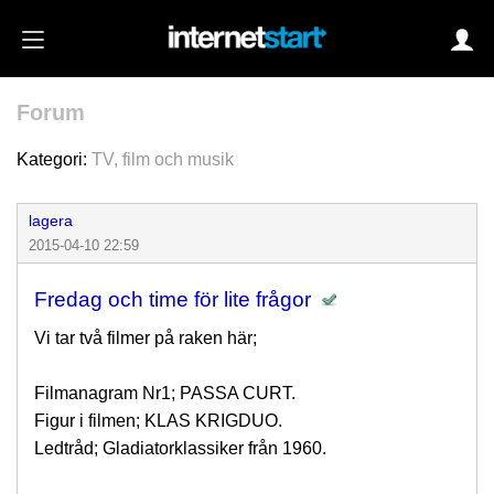
Forum
Login
Kategori:
TV, film och musik
lagera
Autoinloggning
2015-04-10 22:59
•
Skapa konto
Fredag och time för lite frågor
•
Glömt lösenord?
Vi tar två filmer på raken här;
Filmanagram Nr1; PASSA CURT.
Figur i filmen; KLAS KRIGDUO.
Ledtråd; Gladiatorklassiker från 1960.