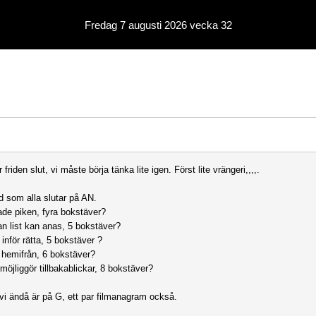
Fredag 7 augusti 2026 vecka 32
 friden slut, vi måste börja tänka lite igen. Först lite vrängeri,,,,.
d som alla slutar på AN.
ade piken, fyra bokstäver?
n list kan anas, 5 bokstäver?
inför rätta, 5 bokstäver ?
 hemifrån, 6 bokstäver?
möjliggör tillbakablickar, 8 bokstäver?
vi ändå är på G, ett par filmanagram också.