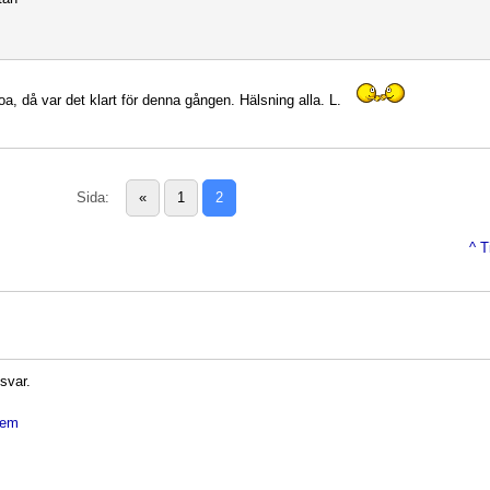
oa, då var det klart för denna gången. Hälsning alla. L.
Sida:
«
1
2
^ T
 svar.
dlem