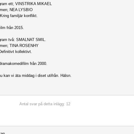
gram ett; VINSTRIKA MIKAEL
filmen; NEA LYSBIO
Kring familjär konflikt.
ilm från 2015.
gram två: SMALNAT SMIL.
 filmen; TINA ROSENHY
efinitivt kollektivt.
ramakomedifilm från 2000.
u kan vi äta middag i diset utifrån. Hälsn.
Antal svar på detta inlägg: 12
tan