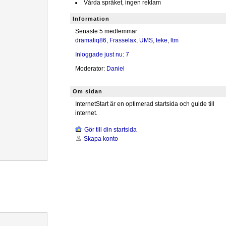
Vårda språket, ingen reklam
Information
Senaste 5 medlemmar:
dramatiq86
,
Frasselax
,
UMS
,
teke
,
ltm
Inloggade just nu: 7
Moderator:
Daniel
Om sidan
InternetStart är en optimerad startsida och guide till
internet.
Gör till din startsida
Skapa konto