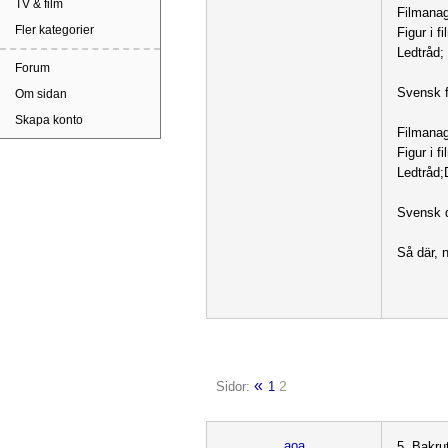
TV & film
Filmana
Fler kategorier
Figur i 
Ledtråd; 
Forum
Svensk f
Om sidan
Skapa konto
Filmana
Figur i
Ledtråd;D
Svensk d
Så där, n
«
2
Sidor:
1
aoa
5. Bakru