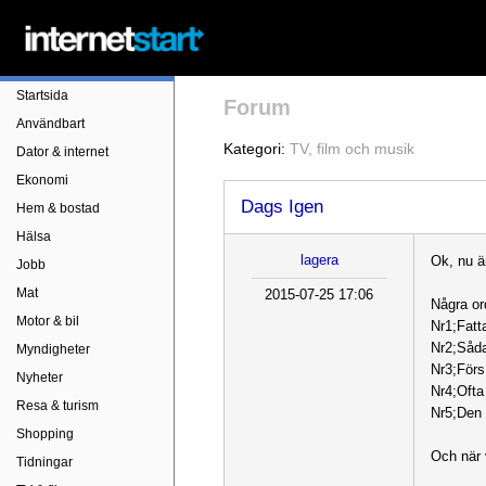
Startsida
Forum
Användbart
Kategori:
TV, film och musik
Dator & internet
Ekonomi
Dags Igen
Hem & bostad
Hälsa
lagera
Ok, nu är
Jobb
Mat
2015-07-25 17:06
Några or
Motor & bil
Nr1;Fatt
Nr2;Såda
Myndigheter
Nr3;Förs 
Nyheter
Nr4;Ofta
Resa & turism
Nr5;Den 
Shopping
Och när 
Tidningar