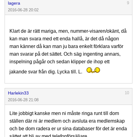
lagera
9
2016-06-28 20:02
Klart de är rätt mariga, men, nummer-visaren/okänt, då
kan man svara med ett enda hallå, är det då någon
man känner då kan man ju bara enkelt förklara varför
man svarar på det sättet. Och säg ingenting annars,
inspelning pågår och sedan klipper de ihop ett
jakande svar från dig. Lycka till. L.
Harlekin33
10
2016-06-28 21:08
Lite jobbigt kanske men ni måste ringa runt till dom
ställen där ni är medlem och avsluta era medlemskap
och be dom radera er ur sina databaser för det är enda
sättet att bli av med telefonförsäljare.