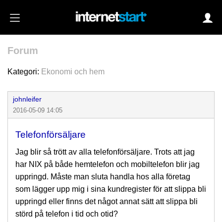
Forum
Login
Kategori:
Ekonomi och hem
johnleifer
Autoinloggning
2016-05-09 14:05
•
Skapa konto
Telefonförsäljare
•
Glömt lösenord?
Jag blir så trött av alla telefonförsäljare. Trots att jag
har NIX på både hemtelefon och mobiltelefon blir jag
uppringd. Måste man sluta handla hos alla företag
som lägger upp mig i sina kundregister för att slippa bli
uppringd eller finns det något annat sätt att slippa bli
störd på telefon i tid och otid?