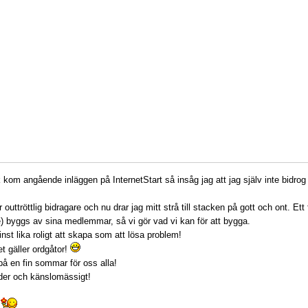
ik kom angående inläggen på InternetStart så insåg jag att jag själv inte bidro
 outtröttlig bidragare och nu drar jag mitt strå till stacken på gott och ont. Et
) byggs av sina medlemmar, så vi gör vad vi kan för att bygga.
nst lika roligt att skapa som att lösa problem!
et gäller ordgåtor!
å en fin sommar för oss alla!
er och känslomässigt!
.