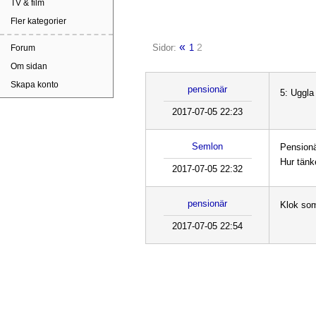
TV & film
Fler kategorier
«
2
Sidor:
1
Forum
Om sidan
Skapa konto
pensionär
5: Uggl
2017-07-05 22:23
Semlon
Pensionä
Hur tänk
2017-07-05 22:32
pensionär
Klok som
2017-07-05 22:54