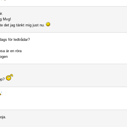
r.
ng Mvg!
te det jag tänkt mig just nu.
ags för ledtrådar?
osa är en röra
rogen
upp?
oja.