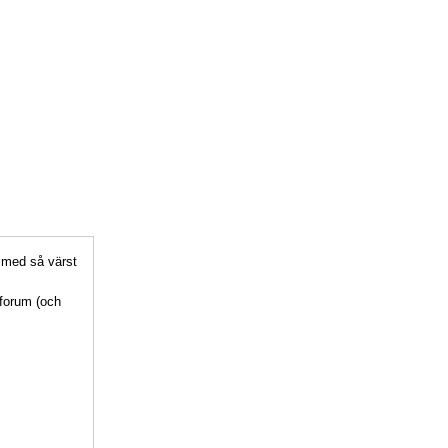
g med så värst
t forum (och