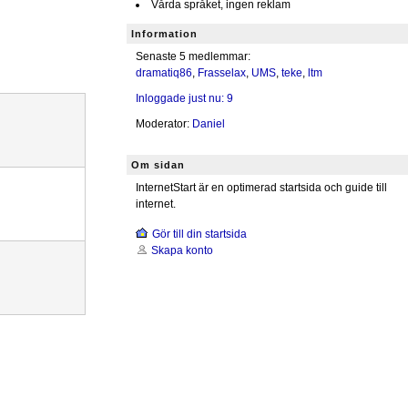
Vårda språket, ingen reklam
Information
Senaste 5 medlemmar:
dramatiq86
,
Frasselax
,
UMS
,
teke
,
ltm
Inloggade just nu: 9
Moderator:
Daniel
Om sidan
InternetStart är en optimerad startsida och guide till
internet.
Gör till din startsida
Skapa konto