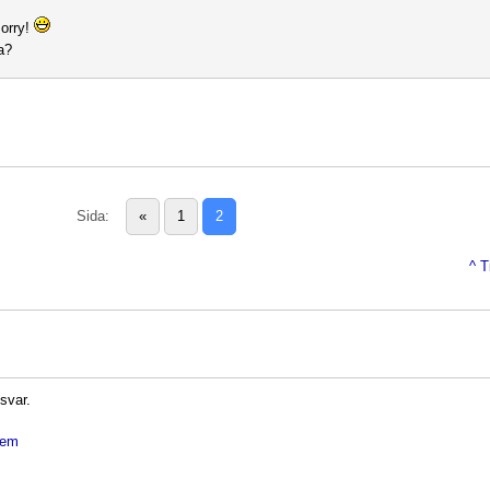
orry!
a?
Sida:
«
1
2
^ T
 svar.
dlem