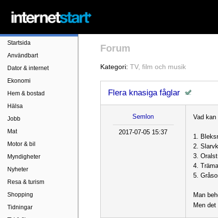
Startsida
Forum
Användbart
Kategori:
TV, film och musik
Dator & internet
Ekonomi
Flera knasiga fåglar
Hem & bostad
Hälsa
Semlon
Vad kan 
Jobb
Mat
2017-07-05 15:37
1. Bleks
Motor & bil
2. Slarvk
3. Orals
Myndigheter
4. Träm
Nyheter
5. Grås
Resa & turism
Shopping
Man behöv
Men det 
Tidningar