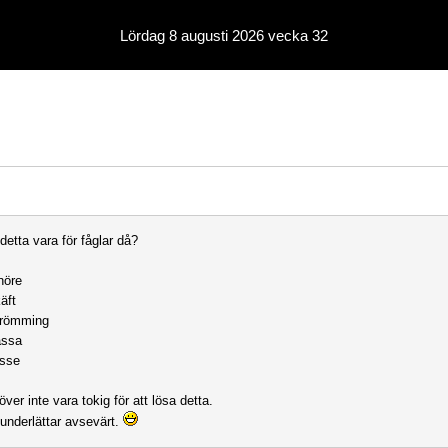
Lördag 8 augusti 2026 vecka 32
detta vara för fåglar då?
nöre
äft
trömming
assa
osse
er inte vara tokig för att lösa detta.
underlättar avsevärt.