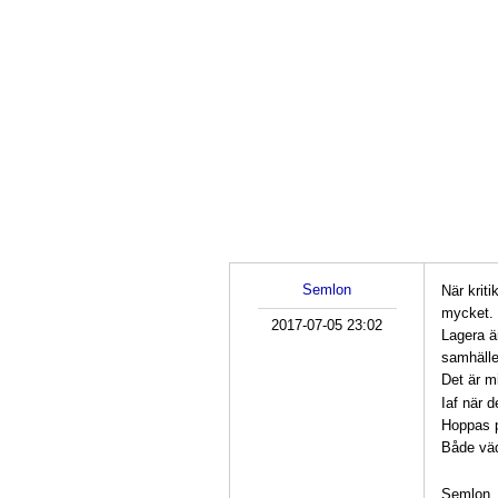
Semlon
När krit
mycket.
2017-07-05 23:02
Lagera är
samhälle
Det är mi
Iaf när d
Hoppas p
Både väd
Semlon