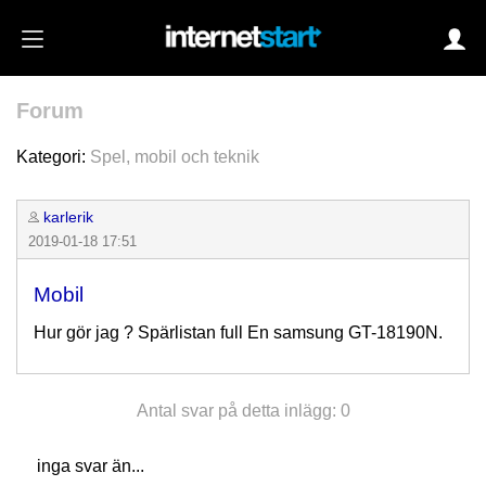
Forum
Login
Kategori:
Spel, mobil och teknik
karlerik
Autoinloggning
2019-01-18 17:51
•
Skapa konto
Mobil
•
Glömt lösenord?
Hur gör jag ? Spärlistan full En samsung GT-18190N.
Antal svar på detta inlägg: 0
inga svar än...