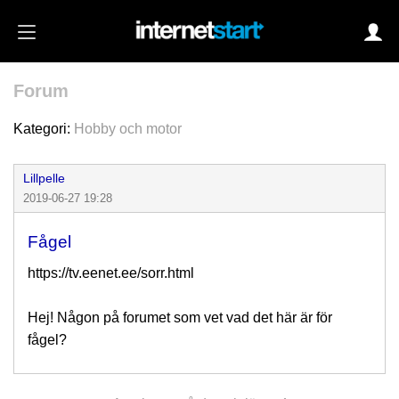
Forum
Login
Kategori:
Hobby och motor
Lillpelle
Autoinloggning
2019-06-27 19:28
•
Skapa konto
Fågel
•
Glömt lösenord?
https://tv.eenet.ee/sorr.html
Hej! Någon på forumet som vet vad det här är för
fågel?