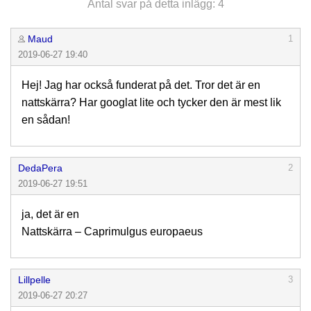
Antal svar på detta inlägg: 4
Maud
1
2019-06-27 19:40
Hej! Jag har också funderat på det. Tror det är en
nattskärra? Har googlat lite och tycker den är mest lik
en sådan!
DedaPera
2
2019-06-27 19:51
ja, det är en
Nattskärra – Caprimulgus europaeus
Lillpelle
3
2019-06-27 20:27