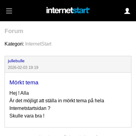
Forum
Login
Kategori:
InternetStart
jullebulle
Autoinloggning
2026-02-03 19:19
•
Skapa konto
Mörkt tema
•
Glömt lösenord?
Hej ! Alla
Är det möjligt att ställa in mörkt tema på hela
Internetstartsidan ?
Skulle vara bra !