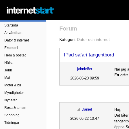
Startsida
Forum
Användbart
Kategori:
Dator och internet
Dator & internet
Ekonomi
IPad safari tangentbord
Hem & bostad
Hälsa
johnleifer
När jag 
Jobb
Ett gråt
Mat
2026-05-20 09:59
Motor & bil
Myndigheter
Nyheter
Resa & turism
Daniel
Hej,
Shopping
Det låte
2026-05-22 10:47
tangentbo
Tidningar
öppna Sa