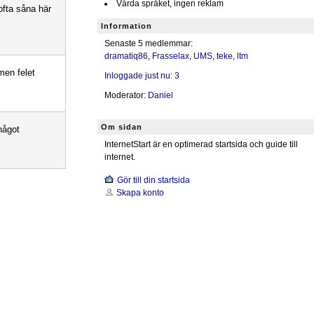
Vårda språket, ingen reklam
ofta såna här
Information
Senaste 5 medlemmar:
dramatiq86
,
Frasselax
,
UMS
,
teke
,
ltm
men felet
Inloggade just nu: 3
Moderator:
Daniel
Om sidan
något
InternetStart är en optimerad startsida och guide till
internet.
Gör till din startsida
Skapa konto