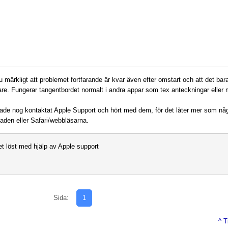
u märkligt att problemet fortfarande är kvar även efter omstart och att det bar
re. Fungerar tangentbordet normalt i andra appar som tex anteckningar eller 
hade nog kontaktat Apple Support och hört med dem, för det låter mer som nå
Paden eller Safari/webbläsarna.
t löst med hjälp av Apple support
Sida:
1
^ T