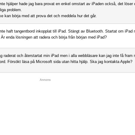
nte hjälper hade jag bara provat en enkel omstart av iPaden också, det löser 
liga problem.
e kan börja med att prova det och meddela hur det går.
inte haft tangentbord inkopplat till iPad. Stängt av Bluetooth. Startat om iPad 
. Är enda lösningen att radera och börja från början med iPad?
ag raderat och återstartat min iPad men i alla webbläsare kan jag inte få fram 
ord. Försökt läsa på Microsoft sida utan hitta hjälp. Ska jag kontakta Apple?
Annons