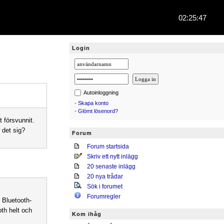
02:25:47
Login
Autoinloggning
•
Skapa konto
•
Glömt lösenord?
t försvunnit.
 det sig?
Forum
Forum startsida
Skriv ett nytt inlägg
20 senaste inlägg
20 nya trådar
Sök i forumet
Forumregler
t Bluetooth-
oth helt och
Kom ihåg