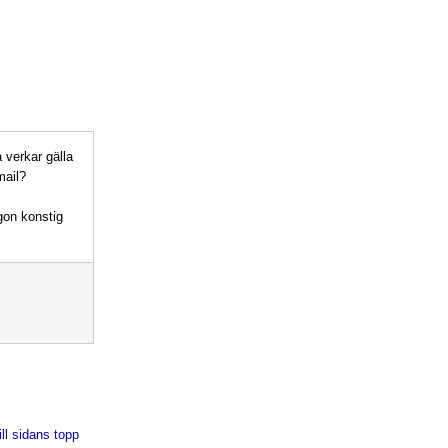
a verkar gälla
mail?
gon konstig
ill sidans topp