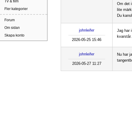
TV & film
Om det i
Fler kategorier
lite märk
Du kansk
Forum
Om sidan
johnleifer
Jag har 
Skapa konto
kvarstår
2026-05-25 15:46
johnleifer
Nu har j
tangentb
2026-05-27 11:27