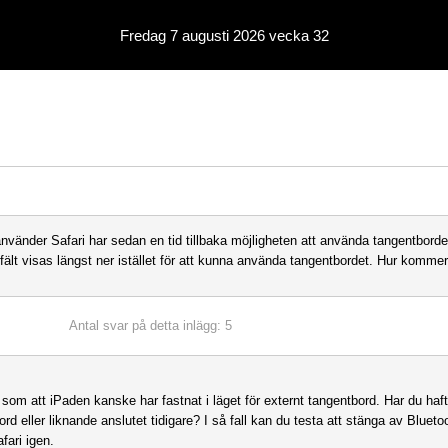
Fredag 7 augusti 2026 vecka 32
använder Safari har sedan en tid tillbaka möjligheten att använda tangentborde
t fält visas längst ner istället för att kunna använda tangentbordet. Hur kommer
Antal svar på detta inlägg: 5
r som att iPaden kanske har fastnat i läget för externt tangentbord. Har du haf
rd eller liknande anslutet tidigare? I så fall kan du testa att stänga av Blueto
fari igen.