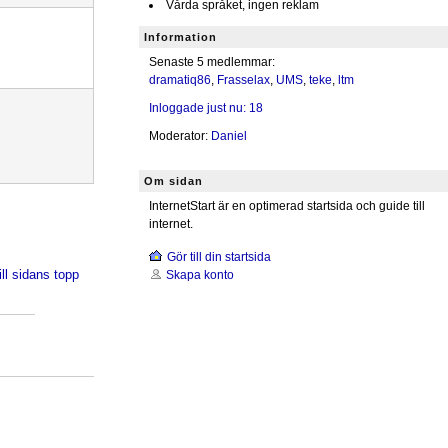
Vårda språket, ingen reklam
Information
Senaste 5 medlemmar:
dramatiq86
,
Frasselax
,
UMS
,
teke
,
ltm
Inloggade just nu: 18
Moderator:
Daniel
Om sidan
InternetStart är en optimerad startsida och guide till
internet.
Gör till din startsida
ill sidans topp
Skapa konto