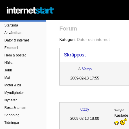
Startsida
Forum
Användbart
Kategori:
Dator och internet
Dator & internet
Ekonomi
Skräppost
Hem & bostad
Hälsa
Vargo
Jobb
Mat
2009-02-13 17:55
Motor & bil
Myndigheter
Nyheter
Resa & turism
Ozzy
vargo
Shopping
Kastade 
2009-02-13 18:00
Tidningar