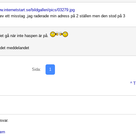
w.internetstart.se/bildgalleri/pics/03279.jpg
lev ett misstag ,jag raderade min adress på 2 ställen men den stod på 3
et gå när inte haspen är på.
 det meddelandet
Sida:
1
^ T
 svar.
dlem