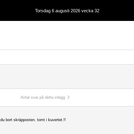
Torsdag 6 augusti 2026 vecka 32
Antal svar på detta inlägg: 3
du bort skräpposten. tomt i kuvertet.!!