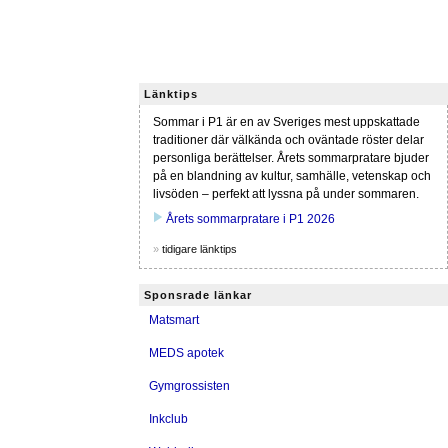
Länktips
Sommar i P1 är en av Sveriges mest uppskattade
traditioner där välkända och oväntade röster delar
personliga berättelser. Årets sommarpratare bjuder
på en blandning av kultur, samhälle, vetenskap och
livsöden – perfekt att lyssna på under sommaren.
play_arrow
Årets sommarpratare i P1 2026
»
tidigare länktips
Sponsrade länkar
Matsmart
MEDS apotek
Gymgrossisten
Inkclub