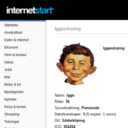
Startsida
Iggesörping
Användbart
Dator & internet
Ekonomi
Iggesörping
Hem & bostad
Hälsa
Jobb
Mat
Motor & bil
Myndigheter
Namn:
Igge
Nyheter
Ålder:
76
Resa & turism
Sysselsättning:
Pensionär
Datorkunskaper:
3
(5 expert, 1 novis)
Shopping
Ort:
Söderköping
Tidningar
ICQ:
351252