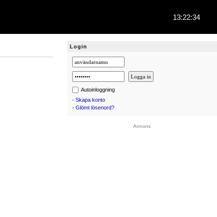
13:22:34
Login
Autoinloggning
•
Skapa konto
•
Glömt lösenord?
Annons