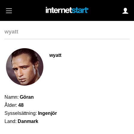
wyatt
Login
wyatt
Autoinloggning
•
Skapa konto
•
Glömt lösenord?
Namn:
Göran
Ålder:
48
Sysselsättning:
Ingenjör
Land:
Danmark