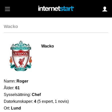
Wacko
Login
Wacko
Autoinloggning
•
Skapa konto
•
Glömt lösenord?
Namn:
Roger
Ålder:
61
Sysselsättning:
Chef
Datorkunskaper:
4
(5 expert, 1 novis)
Ort:
Lund