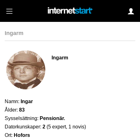
Ingarm
Login
Ingarm
Autoinloggning
•
Skapa konto
•
Glömt lösenord?
Namn:
Ingar
Ålder:
83
Sysselsättning:
Pensionär.
Datorkunskaper:
2
(5 expert, 1 novis)
Ort:
Hofors