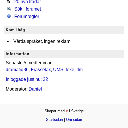
20 nya trådar
Sök i forumet
Forumregler
Kom ihåg
Vårda språket, ingen reklam
Information
Senaste 5 medlemmar:
dramatiq86
,
Frasselax
,
UMS
,
teke
,
ltm
Inloggade just nu: 22
Moderator:
Daniel
Skapat med
♥
i Sverige
Startsidan
|
Om sidan