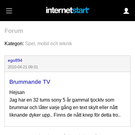
Forum
Login
Kategori:
Spel, mobil och teknik
ego894
Autoinloggning
2010-04-21 09:01
•
Skapa konto
Brummande TV
•
Glömt lösenord?
Hejsan
Jag har en 32 tums sony 5 år gammal tjocktv som
brummar och låter varje gång en text skylt eller nått
liknande dyker upp.. Finns de nått knep för detta tro..