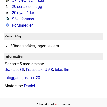
Skriv ett nytt inlägg
20 senaste inlägg
20 nya trådar
Sök i forumet
Forumregler
Kom ihåg
Vårda språket, ingen reklam
Information
Senaste 5 medlemmar:
dramatiq86
,
Frasselax
,
UMS
,
teke
,
ltm
Inloggade just nu: 20
Moderator:
Daniel
Skapat med
♥
i Sverige