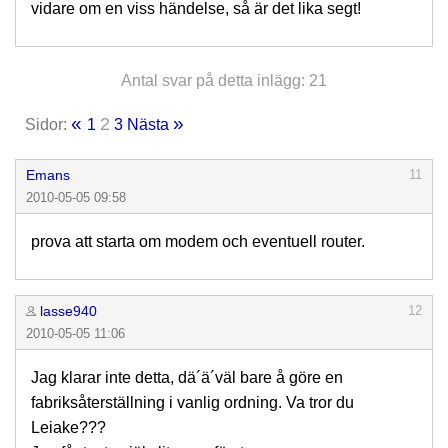
vidare om en viss händelse, så är det lika segt!
Antal svar på detta inlägg: 21
«
»
2
Sidor:
1
3
Nästa
Emans
11
2010-05-05 09:58
prova att starta om modem och eventuell router.
lasse940
12
2010-05-05 11:06
Jag klarar inte detta, dä´ä´väl bare å göre en
fabriksåterställning i vanlig ordning. Va tror du
Leiake???