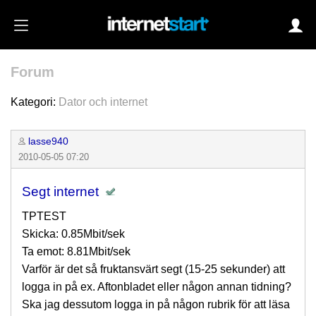
Forum
Login
Kategori:
Dator och internet
lasse940
Autoinloggning
2010-05-05 07:20
•
Skapa konto
Segt internet
•
Glömt lösenord?
TPTEST
Skicka: 0.85Mbit/sek
Ta emot: 8.81Mbit/sek
Varför är det så fruktansvärt segt (15-25 sekunder) att
logga in på ex. Aftonbladet eller någon annan tidning?
Ska jag dessutom logga in på någon rubrik för att läsa