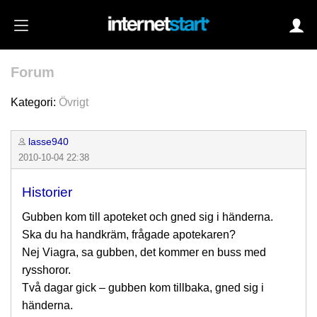
Forum
Login
Kategori:
Övrigt
lasse940
Autoinloggning
2010-10-04 22:38
•
Skapa konto
Historier
•
Glömt lösenord?
Gubben kom till apoteket och gned sig i händerna.
Ska du ha handkräm, frågade apotekaren?
Nej Viagra, sa gubben, det kommer en buss med
rysshoror.
Två dagar gick – gubben kom tillbaka, gned sig i
händerna.