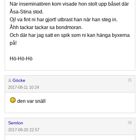
När inseminatören kom visade hon stolt upp båset där
Åsa-Stina stod.
Oj! va fint ni har gjort! utbrast han när han steg in.
Åhh tackar tackar sa bondmoran.
Och där har jag satt en spik som ni kan hänga byxerna
på!
Hö-Hö-Hö
Göcke
35
2017-08-11 10:24
den var snäll
Semlon
36
2017-08-20 22:57