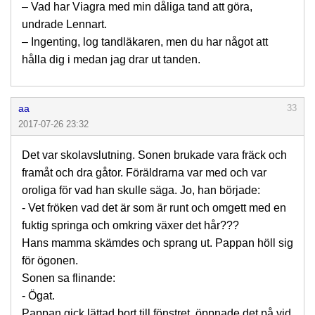
– Vad har Viagra med min dåliga tand att göra,
undrade Lennart.
– Ingenting, log tandläkaren, men du har något att
hålla dig i medan jag drar ut tanden.
aa
33
2017-07-26 23:32
Det var skolavslutning. Sonen brukade vara fräck och
framåt och dra gåtor. Föräldrarna var med och var
oroliga för vad han skulle säga. Jo, han började:
- Vet fröken vad det är som är runt och omgett med en
fuktig springa och omkring växer det hår???
Hans mamma skämdes och sprang ut. Pappan höll sig
för ögonen.
Sonen sa flinande:
- Ögat.
Pappan gick lättad bort till fönstret, öppnade det på vid