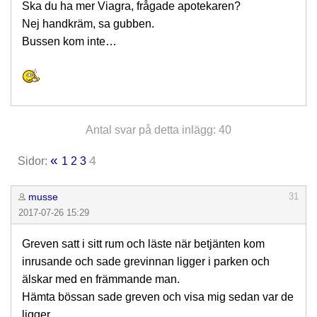
Ska du ha mer Viagra, frågade apotekaren?
Nej handkräm, sa gubben.
Bussen kom inte…
Antal svar på detta inlägg: 40
«
4
Sidor:
1
2
3
musse
31
2017-07-26 15:29
Greven satt i sitt rum och läste när betjänten kom
inrusande och sade grevinnan ligger i parken och
älskar med en främmande man.
Hämta bössan sade greven och visa mig sedan var de
ligger.