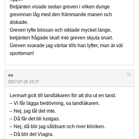
Betjänten visade sedan greven i vilken dunge
grevinnan låg med den främmande manen och
älskade.
Greven lyfte bössan och siktade mycket länge,
betjänten frågade skall inte greven skjuta snart.
Greven svarade jag väntar tills han lyfter, man är väl
sportsman!
aa
32
2017-07-26 23:27
Lennart gick till tandläkaren för att dra ut en tand.
– Vi får lägga bedövning, sa tandläkaren.
– Nej, jag tål det inte.
– Då får det bli lustgas.
– Nej, då blir jag våldsam och river kliniken.
– Då blir det Viagra.