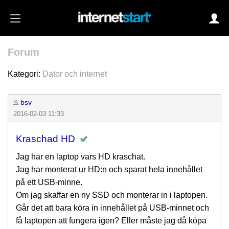
Forum
Login
Kategori:
Dator och internet
bsv
Autoinloggning
2016-02-03 11:33
•
Skapa konto
Kraschad HD
•
Glömt lösenord?
Jag har en laptop vars HD kraschat.
Jag har monterat ur HD:n och sparat hela innehållet
på ett USB-minne.
Om jag skaffar en ny SSD och monterar in i laptopen.
Går det att bara köra in innehållet på USB-minnet och
få laptopen att fungera igen? Eller måste jag då köpa