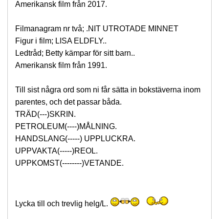
Amerikansk film från 2017.
Filmanagram nr två; .NIT UTROTADE MINNET
Figur i film; LISA ELDFLY..
Ledtråd; Betty kämpar för sitt barn..
Amerikansk film från 1991.
Till sist några ord som ni får sätta in bokstäverna inom
parentes, och det passar båda.
TRÄD(---)SKRIN.
PETROLEUM(----)MÅLNING.
HANDSLANG(-----) UPPLUCKRA.
UPPVAKTA(-----)REOL.
UPPKOMST(--------)VETANDE.
Lycka till och trevlig helg/L.