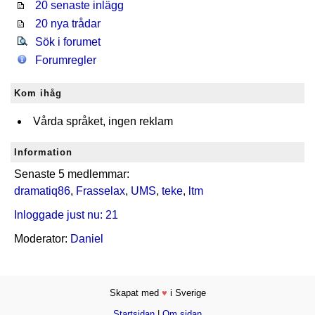
20 senaste inlägg
20 nya trådar
Sök i forumet
Forumregler
Kom ihåg
Vårda språket, ingen reklam
Information
Senaste 5 medlemmar:
dramatiq86
,
Frasselax
,
UMS
,
teke
,
ltm
Inloggade just nu: 21
Moderator:
Daniel
Skapat med
♥
i Sverige
Startsidan
|
Om sidan