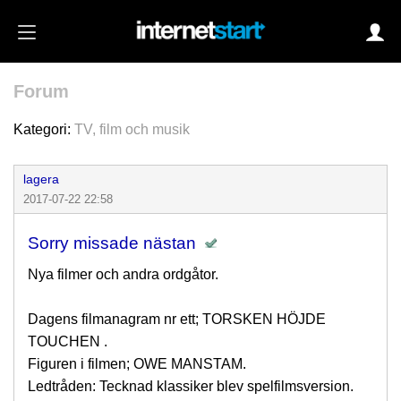
Forum
Login
Kategori:
TV, film och musik
lagera
Autoinloggning
2017-07-22 22:58
•
Skapa konto
Sorry missade nästan
•
Glömt lösenord?
Nya filmer och andra ordgåtor.
Dagens filmanagram nr ett; TORSKEN HÖJDE
TOUCHEN .
Figuren i filmen; OWE MANSTAM.
Ledtråden: Tecknad klassiker blev spelfilmsversion.