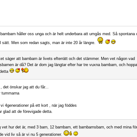
 barnbarn håller oss unga och är helt underbara att umgås med. Så spontana 
ul sätt. Men som redan sagts, man är inte 20 år längre.
et säger att barnbarn är livets efterrätt och det stämmer. Men vet någon vad
sbarnen är då? Det är dom jag längtar efter har tre vuxna barnbarn, och hoppas
detta
 det önskar jag att du får...
er tummarna
 vi 4generationer på ett kort , när jag föddes
r glad att de förevigade detta.
g vet hur det är, med 3 barn, 12 barnbarn, ett barnbarnsbarn, och med mina för
de vid liv så är vi nu 5 generationer.