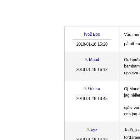
IvoBaloo
Våra nio
på ett k
2018-01-18 15:20
Maud
Ordspråk
barnbarn
2018-01-18 16:12
uppleva 
Göcke
Oj Maud ,
jag håll
2018-01-18 18:45
själv var
och jag ä
xyz
Jadå, ja
fortfaran
2018-01-19 14:13