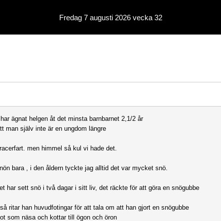
Fredag 7 augusti 2026 vecka 32
 har ägnat helgen åt det minsta barnbarnet 2,1/2 år
tt man själv inte är en ungdom längre
i racerfart. men himmel så kul vi hade det.
nön bara , i den åldern tyckte jag alltid det var mycket snö.
t har sett snö i två dagar i sitt liv, det räckte för att göra en snögubbe
så ritar han huvudfotingar för att tala om att han gjort en snögubbe
t som näsa och kottar till ögon och öron