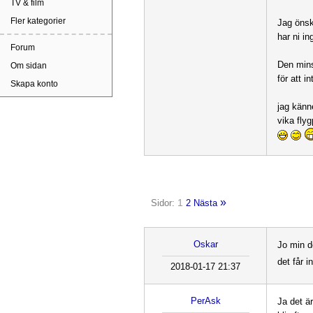
TV & film
Fler kategorier
Jag önsk
har ni i
Forum
Den mins
Om sidan
för att i
Skapa konto
jag känn
vika fly
»
1
Sidor:
2
Nästa
Oskar
Jo min d
det får i
2018-01-17 21:37
PerAsk
Ja det ä