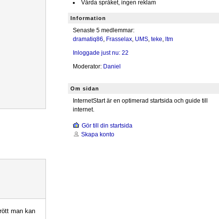
Vårda språket, ingen reklam
Information
Senaste 5 medlemmar:
dramatiq86
,
Frasselax
,
UMS
,
teke
,
ltm
Inloggade just nu: 22
Moderator:
Daniel
Om sidan
InternetStart är en optimerad startsida och guide till
internet.
Gör till din startsida
Skapa konto
trött man kan