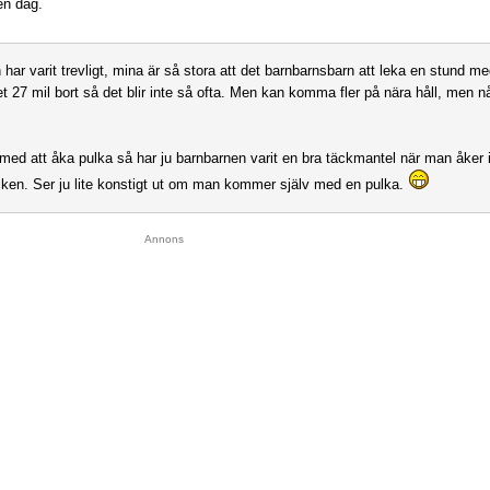
 en dag.
 har varit trevligt, mina är så stora att det barnbarnsbarn att leka en stund m
t 27 mil bort så det blir inte så ofta. Men kan komma fler på nära håll, men någ
ed att åka pulka så har ju barnbarnen varit en bra täckmantel när man åker 
ken. Ser ju lite konstigt ut om man kommer själv med en pulka.
Annons