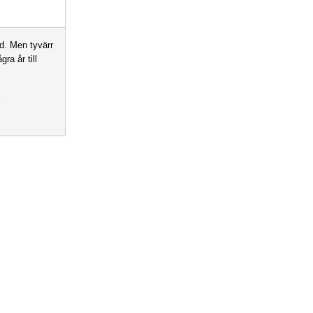
ed. Men tyvärr
ra år till
i