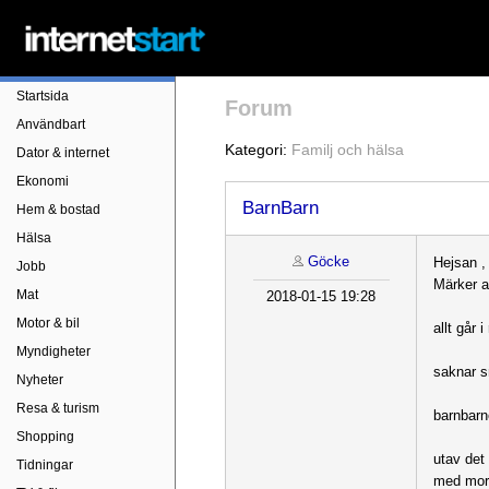
Startsida
Forum
Användbart
Kategori:
Familj och hälsa
Dator & internet
Ekonomi
BarnBarn
Hem & bostad
Hälsa
Göcke
Hejsan ,
Jobb
Märker a
Mat
2018-01-15 19:28
Motor & bil
allt går 
Myndigheter
saknar s
Nyheter
Resa & turism
barnbarne
Shopping
utav det 
Tidningar
med moro