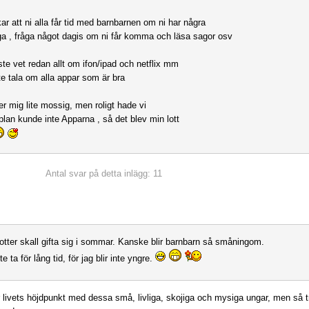
ar att ni alla får tid med barnbarnen om ni har några
nga , fråga något dagis om ni får komma och läsa sagor osv
te vet redan allt om ifon/ipad och netflix mm
nte tala om alla appar som är bra
er mig lite mossig, men roligt hade vi
gplan kunde inte Apparna , så det blev min lott
Antal svar på detta inlägg: 11
otter skall gifta sig i sommar. Kanske blir barnbarn så småningom.
nte ta för lång tid, för jag blir inte yngre.
r livets höjdpunkt med dessa små, livliga, skojiga och mysiga ungar, men så 