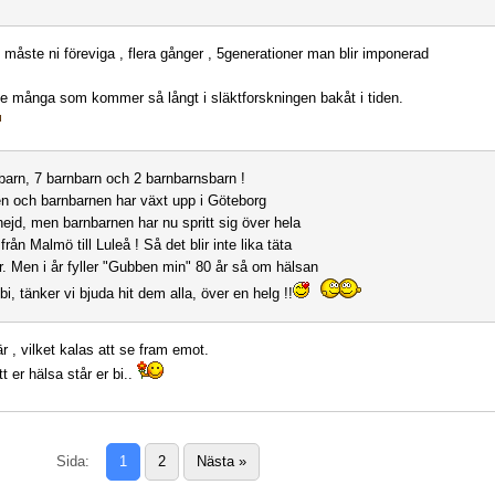
t måste ni föreviga , flera gånger , 5generationer man blir imponerad
nte många som kommer så långt i släktforskningen bakåt i tiden.
 barn, 7 barnbarn och 2 barnbarnsbarn !
en och barnbarnen har växt upp i Göteborg
jd, men barnbarnen har nu spritt sig över hela
från Malmö till Luleå ! Så det blir inte lika täta
r. Men i år fyller "Gubben min" 80 år så om hälsan
bi, tänker vi bjuda hit dem alla, över en helg !!
r , vilket kalas att se fram emot.
t er hälsa står er bi..
Sida:
1
2
Nästa
»