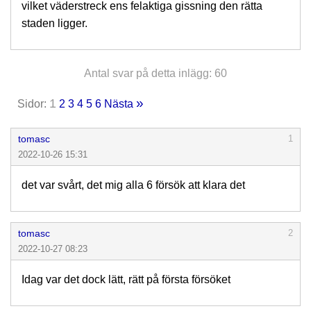
vilket väderstreck ens felaktiga gissning den rätta
staden ligger.
Antal svar på detta inlägg: 60
»
1
Sidor:
2
3
4
5
6
Nästa
tomasc
1
2022-10-26 15:31
det var svårt, det mig alla 6 försök att klara det
tomasc
2
2022-10-27 08:23
Idag var det dock lätt, rätt på första försöket