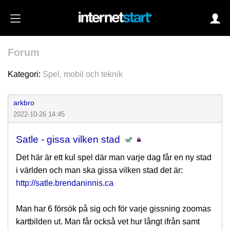
Forum
Login
Kategori:
Spel, mobil och teknik
arkbro
Autoinloggning
2022-10-26 14:45
•
Skapa konto
Satle - gissa vilken stad
•
Glömt lösenord?
Det här är ett kul spel där man varje dag får en ny stad
i världen och man ska gissa vilken stad det är:
http://satle.brendaninnis.ca
Man har 6 försök på sig och för varje gissning zoomas
kartbilden ut. Man får också vet hur långt ifrån samt