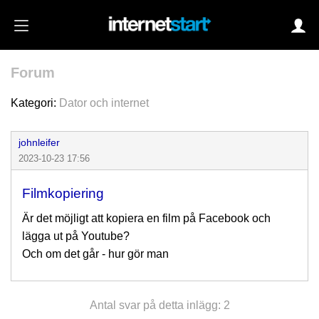
Forum
Login
Kategori:
Dator och internet
johnleifer
Autoinloggning
2023-10-23 17:56
•
Skapa konto
Filmkopiering
•
Glömt lösenord?
Är det möjligt att kopiera en film på Facebook och
lägga ut på Youtube?
Och om det går - hur gör man
Antal svar på detta inlägg: 2