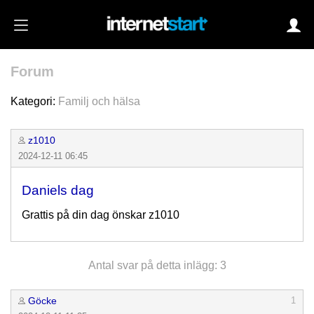
Forum
Login
Kategori:
Familj och hälsa
z1010
Autoinloggning
2024-12-11 06:45
•
Skapa konto
Daniels dag
•
Glömt lösenord?
Grattis på din dag önskar z1010
Antal svar på detta inlägg: 3
Göcke
1