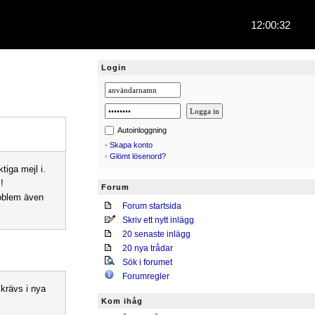
12:00:32
Login
Autoinloggning
•
Skapa konto
•
Glömt lösenord?
tiga mejl i.
!
Forum
roblem även
Forum startsida
Skriv ett nytt inlägg
20 senaste inlägg
20 nya trådar
Sök i forumet
Forumregler
 krävs i nya
Kom ihåg