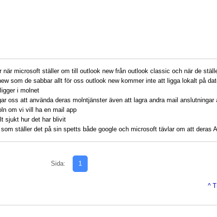
r när microsoft ställer om till outlook new från outlook classic och när de ställe
new som de sabbar allt för oss outlook new kommer inte att ligga lokalt på dat
ligger i molnet
gar oss att använda deras molntjänster även att lagra andra mail anslutningar al
ln om vi vill ha en mail app
lt sjukt hur det har blivit
I som ställer det på sin spetts både google och microsoft tävlar om att deras 
Sida:
1
^ T