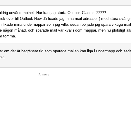
aldrig använd molnet. Hur kan jag starta Outlook Classic ?????
gick över till Outlook New då fixade jag mina mail adresser ( med stora svårig
ch fixade mina undermappar som jag ville, sedan började jag spara viktiga mail
e någon månad, och sparade mail var kvar i dom mappar, men nu plötsligt all
är tomma.
ar om det är begränsat tid som sparade mailen kan liga i undermapp och se
sk.
Annons