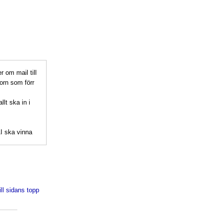
r om mail till
orn som förr
lt ska in i
AI ska vinna
ill sidans topp