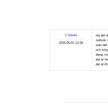
Göcke
nej det ä
outlook 
2025-05-01 12:59
utan det 
och tvin
deras mo
det är he
det är A