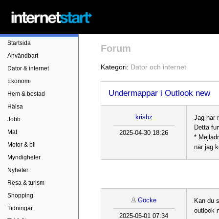
Startsida
Forum
Användbart
Kategori:
Dator och internet
Dator & internet
Ekonomi
Undermappar i Outlook new
Hem & bostad
Hälsa
krisbz
Jag har 
Jobb
Detta fu
Mat
2025-04-30 18:26
* Mejlad
Motor & bil
när jag k
Myndigheter
Nyheter
Resa & turism
Shopping
Göcke
Kan du s
Tidningar
outlook 
2025-05-01 07:34