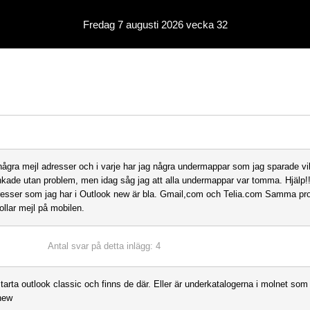
Fredag 7 augusti 2026 vecka 32
några mejl adresser och i varje har jag några undermappar som jag sparade vik
nkade utan problem, men idag såg jag att alla undermappar var tomma. Hjälp!!
resser som jag har i Outlook new är bla. Gmail,com och Telia.com Samma p
ollar mejl på mobilen.
Antal svar på detta inlägg: 4
tarta outlook classic och finns de där. Eller är underkatalogerna i molnet som
new