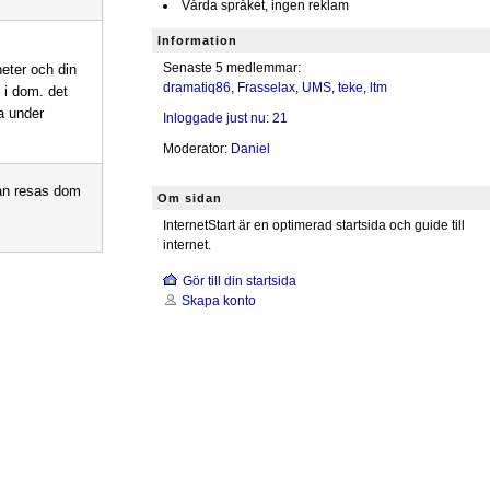
Vårda språket, ingen reklam
Information
Senaste 5 medlemmar:
heter och din
dramatiq86
,
Frasselax
,
UMS
,
teke
,
ltm
 i dom. det
a under
Inloggade just nu: 21
Moderator:
Daniel
dan resas dom
Om sidan
InternetStart är en optimerad startsida och guide till
internet.
Gör till din startsida
Skapa konto