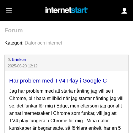
Forum
Login
Kategori:
Dator och internet
Brinken
Autoinloggning
2025-06-20 12:12
•
Skapa konto
Har problem med TV4 Play i Google C
•
Glömt lösenord?
Jag har problem med att starta nånting jag vill se i
Chrome, blir bara stillbild när jag startar nånting jag vill
se, det funkar för mig i Edge, men eftersom jag gör allt
annat internetsaker i Chrome som funkar, vill jag att
TV4 play fungerar i Chrome för mig . Mina dator
kunskaper är begränsade, så förklara enkelt, har en 5