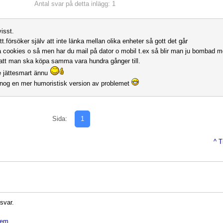
Antal svar på detta inlägg: 1
isst.
tt.försöker själv att inte länka mellan olika enheter så gott det går
 cookies o så men har du mail på dator o mobil t.ex så blir man ju bombad 
 att man ska köpa samma vara hundra gånger till.
te jättesmart ännu
 nog en mer humoristisk version av problemet
Sida:
1
^ T
 svar.
dlem