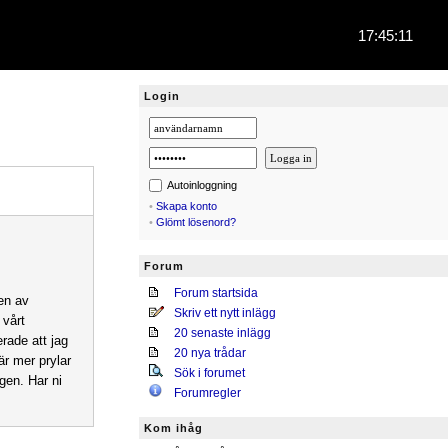
17:45:11
Login
Autoinloggning
•
Skapa konto
•
Glömt lösenord?
Forum
Forum startsida
 en av
Skriv ett nytt inlägg
 vårt
20 senaste inlägg
erade att jag
20 nya trådar
är mer prylar
Sök i forumet
gen. Har ni
Forumregler
Kom ihåg