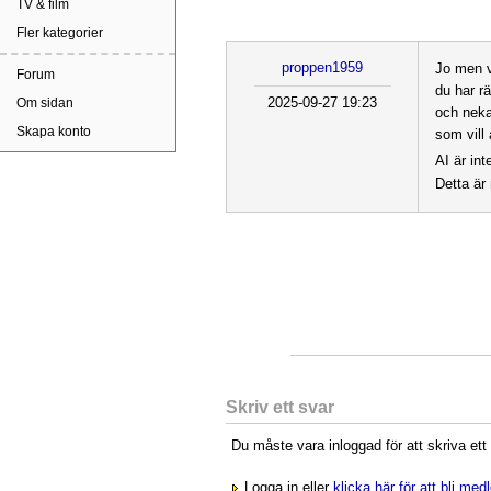
TV & film
Fler kategorier
proppen1959
Jo men v
Forum
du har rä
2025-09-27 19:23
Om sidan
och neka
Skapa konto
som vill
AI är in
Detta är
Skriv ett svar
Du måste vara inloggad för att skriva ett
Logga in eller
klicka här för att bli me