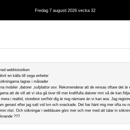
Fredag 7 augusti 2026 vecka 32
med webhistoriken
livit en källa till sega enheter
ökningarna lagras i månader
ina mobiler ,datorer ,sufplattor osv. Rekomenderar att de rensas oftare det är
arna att de vill att vi ska gå över till mer kraftfulla datorer mm så de kan följa
mera i realtid, storebror ser/hör dig är nog närmare än vi kan ana. Jag registr
lam genast efter jag satt vid tvn och snackade. Det har hänt mig mer ofta nu n
 min röst. Och sökningar i webläsare görs mer och mer med att talar in söknin
liknande ???