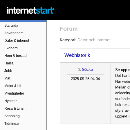
Startsida
Forum
Användbart
Kategori:
Dator och internet
Dator & internet
Ekonomi
Webhistorik
Hem & bostad
Hälsa
Göcke
Se upp 
Jobb
Det har b
Mat
2025-09-25 04:04
När webs
Motor & bil
Mellan d
anledning
Myndigheter
surfande 
Nyheter
fick rek
Resa & turism
styrs av
Shopping
upplevt 
Tidningar