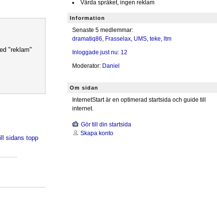
Vårda språket, ingen reklam
Information
Senaste 5 medlemmar:
dramatiq86
,
Frasselax
,
UMS
,
teke
,
ltm
med "reklam"
Inloggade just nu: 12
Moderator:
Daniel
Om sidan
InternetStart är en optimerad startsida och guide till
internet.
Gör till din startsida
Skapa konto
ill sidans topp