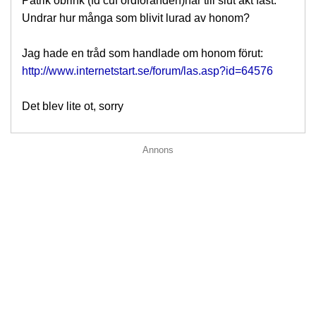
Patrik öbrink (fd cuf ordföranden)har till slut åkt fast.
Undrar hur många som blivit lurad av honom?
Jag hade en tråd som handlade om honom förut:
http://www.internetstart.se/forum/las.asp?id=64576
Det blev lite ot, sorry
Annons