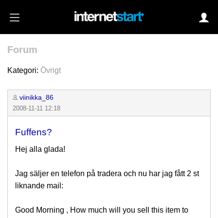
Forum
Login
Kategori:
Övrigt
viinikka_86
Autoinloggning
2008-11-11 12:18
•
Skapa konto
Fuffens?
•
Glömt lösenord?
Hej alla glada!
Jag säljer en telefon på tradera och nu har jag fått 2 st
liknande mail:
Good Morning , How much will you sell this item to