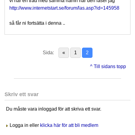
vi har en tråd med samma namn här den låser jag
http://www.internetstart.se/forum/las.asp?id=145958
så får ni fortsätta i denna ..
Sida:
«
1
2
^ Till sidans topp
Skriv ett svar
Du måste vara inloggad för att skriva ett svar.
Logga in eller
klicka här för att bli medlem