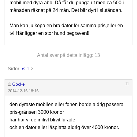
mobil med dyra abb. Då får du punga ut med ca 500 i
månaden räknat på 24 mån. Det blir dyrt i slutändan.
Man kan ju köpa en bra dator för samma pris,eller en
tv! Här ligger en stor hund begraven!!
Antal svar på detta inlägg: 13
«
2
Sidor:
1
Göcke
11
2014-12-16 18:16
den dyraste mobilen eller fonen borde aldrig passera
pris-gränsen 3000 kronor
här har vi definitivt blivit lurade
och en dator eller läsplatta aldrig över 4000 kronor.