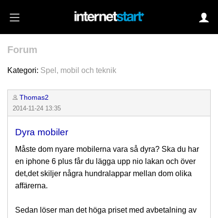
Forum
Login
Kategori:
Spel, mobil och teknik
Thomas2
Autoinloggning
2014-11-24 13:35
•
Skapa konto
Dyra mobiler
•
Glömt lösenord?
Måste dom nyare mobilerna vara så dyra? Ska du har
en iphone 6 plus får du lägga upp nio lakan och över
det,det skiljer några hundralappar mellan dom olika
affärerna.
Sedan löser man det höga priset med avbetalning av