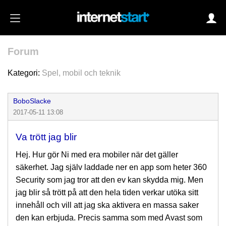
Forum
Login
Kategori:
Spel, mobil och teknik
BoboSlacke
Autoinloggning
2017-05-11 13:08
•
Skapa konto
Va trött jag blir
•
Glömt lösenord?
Hej. Hur gör Ni med era mobiler när det gäller
säkerhet. Jag själv laddade ner en app som heter 360
Security som jag tror att den ev kan skydda mig. Men
jag blir så trött på att den hela tiden verkar utöka sitt
innehåll och vill att jag ska aktivera en massa saker
den kan erbjuda. Precis samma som med Avast som