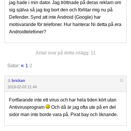
jag hade i min dator. Jag tröttnade på deras reklam om
sig själva så jag tog bort den och förlitar mig nu på
Defender. Synd att inte Android (Google) har
motsvarande för telefoner. Hur hanterar Ni detta på era
Androidtelefoner?
Antal svar på detta inlägg: 11
«
2
Sidor:
1
brickan
11
2019-02-03 21:44
Fortfarande inte ett virus och har hela tiden kört utan
Antivirusprogram
Och då är jag ofta ute på en del
sidor man inte borde vara på. Pirat bay och liknande.