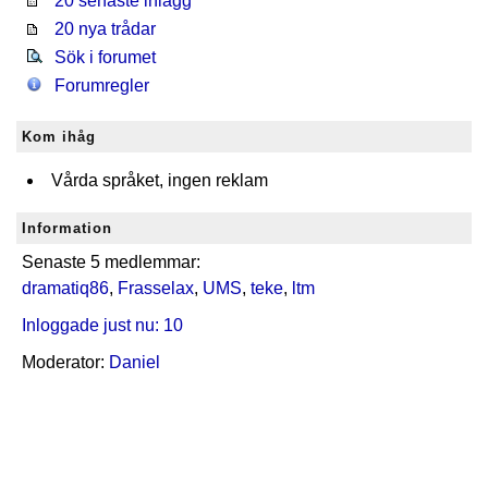
20 senaste inlägg
20 nya trådar
Sök i forumet
Forumregler
Kom ihåg
Vårda språket, ingen reklam
Information
Senaste 5 medlemmar:
dramatiq86
,
Frasselax
,
UMS
,
teke
,
ltm
Inloggade just nu: 10
Moderator:
Daniel