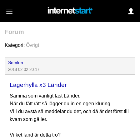
Forum
Login
Kategori:
Övrigt
Semlon
Autoinloggning
2018-02-02 20:17
•
Skapa konto
Lagerhylla x3 Länder
•
Glömt lösenord?
Samma som vanligt fast Länder.
När du fått rätt så lägger du in en egen kluring.
Vill du avstå så meddelar du det, och då är det först till
kvarn som gäller.
Vilket land är detta tro?