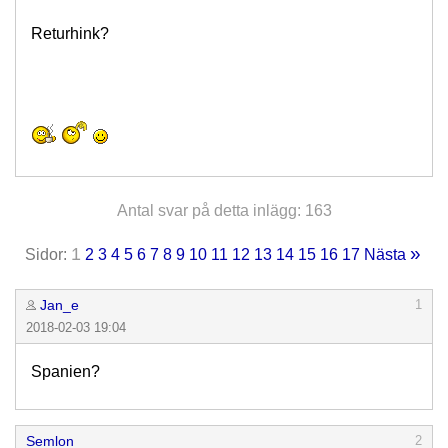
Returhink?
Antal svar på detta inlägg: 163
»
1
Sidor:
2
3
4
5
6
7
8
9
10
11
12
13
14
15
16
17
Nästa
Jan_e
1
2018-02-03 19:04
Spanien?
Semlon
2