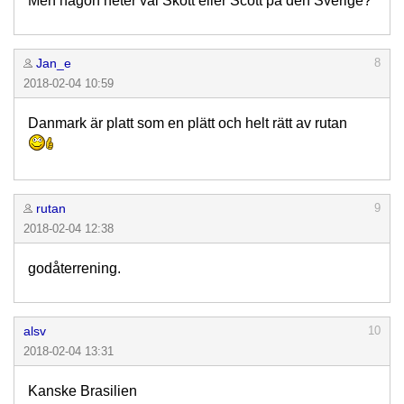
Men någon heter väl Skott eller Scott på den Sverige?
Jan_e
8
2018-02-04 10:59
Danmark är platt som en plätt och helt rätt av rutan
rutan
9
2018-02-04 12:38
godåterrening.
alsv
10
2018-02-04 13:31
Kanske Brasilien