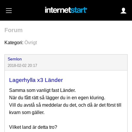
Forum
Login
Kategori:
Övrigt
Semlon
Autoinloggning
2018-02-02 20:17
•
Skapa konto
Lagerhylla x3 Länder
•
Glömt lösenord?
Samma som vanligt fast Länder.
När du fått rätt så lägger du in en egen kluring.
Vill du avstå så meddelar du det, och då är det först till
kvarn som gäller.
Vilket land är detta tro?