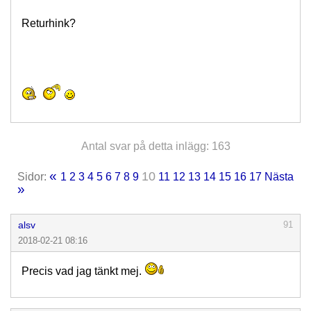
Returhink?
Antal svar på detta inlägg: 163
«
10
Sidor:
1
2
3
4
5
6
7
8
9
11
12
13
14
15
16
17
Nästa
»
alsv
91
2018-02-21 08:16
Precis vad jag tänkt mej.