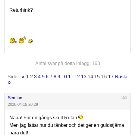
Returhink?
Antal svar på detta inlägg: 163
«
16
Sidor:
1
2
3
4
5
6
7
8
9
10
11
12
13
14
15
17
Nästa
»
Semlon
151
2018-04-15 20:29
Näää! För en gångs skull Rutan
Men jag fattar hur du tänker och det ger en guldstjärna
bara det!