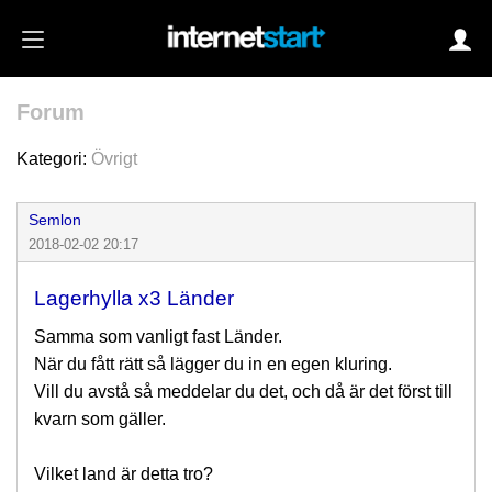
Forum
Login
Kategori:
Övrigt
Semlon
Autoinloggning
2018-02-02 20:17
•
Skapa konto
Lagerhylla x3 Länder
•
Glömt lösenord?
Samma som vanligt fast Länder.
När du fått rätt så lägger du in en egen kluring.
Vill du avstå så meddelar du det, och då är det först till
kvarn som gäller.
Vilket land är detta tro?