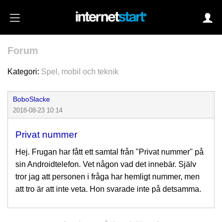
Forum
Login
Kategori:
Spel, mobil och teknik
BoboSlacke
Autoinloggning
2018-08-23 10:14
•
Skapa konto
Privat nummer
•
Glömt lösenord?
Hej. Frugan har fått ett samtal från "Privat nummer" på
sin Androidtelefon. Vet någon vad det innebär. Själv
tror jag att personen i fråga har hemligt nummer, men
att tro är att inte veta. Hon svarade inte på detsamma.