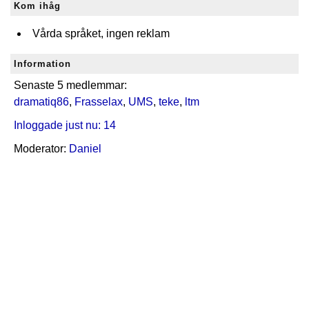
Kom ihåg
Vårda språket, ingen reklam
Information
Senaste 5 medlemmar:
dramatiq86
,
Frasselax
,
UMS
,
teke
,
ltm
Inloggade just nu: 14
Moderator:
Daniel
Skapat med
♥
i Sverige