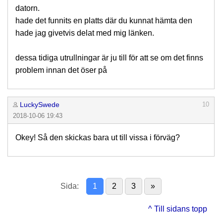
datorn.
hade det funnits en platts där du kunnat hämta den
hade jag givetvis delat med mig länken.
dessa tidiga utrullningar är ju till för att se om det finns
problem innan det öser på
LuckySwede
10
2018-10-06 19:43
Okey! Så den skickas bara ut till vissa i förväg?
Sida:
1
2
3
»
^ Till sidans topp