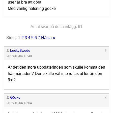
user är bra att göra
Med vänlig hälsning göcke
Antal svar på detta inlägg: 61
»
1
Sidor:
2
3
4
5
6
7
Nästa
LuckySwede
1
2018-10-04 16:40
Är det den stora uppdateringen som skulle komma den
här månaden? Den skulle väl inte rullas ut förrän den
9:e?
Göcke
2
2018-10-04 18:04