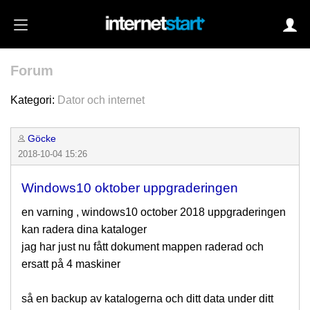
Forum
Login
Kategori:
Dator och internet
Göcke
Autoinloggning
2018-10-04 15:26
•
Skapa konto
Windows10 oktober uppgraderingen
•
Glömt lösenord?
en varning , windows10 october 2018 uppgraderingen
kan radera dina kataloger
jag har just nu fått dokument mappen raderad och
ersatt på 4 maskiner
så en backup av katalogerna och ditt data under ditt