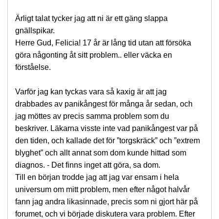
Ärligt talat tycker jag att ni är ett gäng slappa
gnällspikar.
Herre Gud, Felicia! 17 år är lång tid utan att försöka
göra någonting åt sitt problem.. eller väcka en
förståelse.
Varför jag kan tyckas vara så kaxig är att jag
drabbades av panikångest för många år sedan, och
jag möttes av precis samma problem som du
beskriver. Läkarna visste inte vad panikångest var på
den tiden, och kallade det för ”torgskräck” och ”extrem
blyghet” och allt annat som dom kunde hittad som
diagnos. - Det finns inget att göra, sa dom.
Till en början trodde jag att jag var ensam i hela
universum om mitt problem, men efter något halvår
fann jag andra likasinnade, precis som ni gjort här på
forumet, och vi började diskutera vara problem. Efter