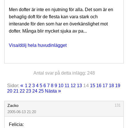
Men dofter är inte en njutning för alla. Det som är en
behaglig doft för de flesta kan vara stark och
irriterande för den som har en överkänslighet mot
dofter. Många blir mycket sjuka av pa...
Visa/dölj hela huvudinlägget
Antal svar på detta inlägg: 248
«
14
Sidor:
1
2
3
4
5
6
7
8
9
10
11
12
13
15
16
17
18
19
»
20
21
22
23
24
25
Nästa
Zacko
131
2005-06-13 21:20
Felicia: