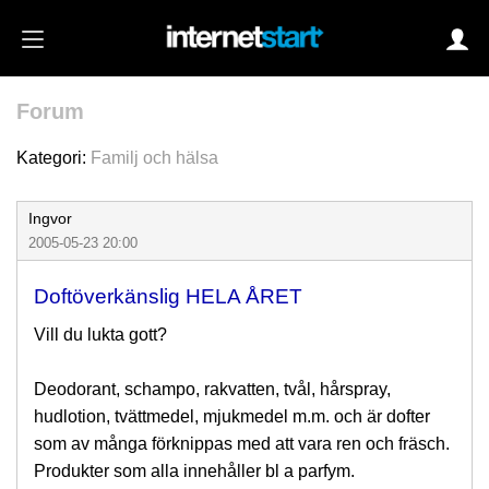
Forum
Login
Kategori:
Familj och hälsa
Ingvor
Autoinloggning
2005-05-23 20:00
•
Skapa konto
Doftöverkänslig HELA ÅRET
•
Glömt lösenord?
Vill du lukta gott?
Deodorant, schampo, rakvatten, tvål, hårspray,
hudlotion, tvättmedel, mjukmedel m.m. och är dofter
som av många förknippas med att vara ren och fräsch.
Produkter som alla innehåller bl a parfym.