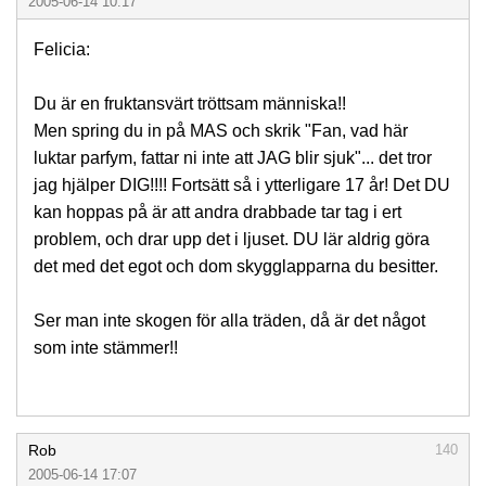
2005-06-14 10:17
Felicia:
Du är en fruktansvärt tröttsam människa!!
Men spring du in på MAS och skrik "Fan, vad här
luktar parfym, fattar ni inte att JAG blir sjuk"... det tror
jag hjälper DIG!!!! Fortsätt så i ytterligare 17 år! Det DU
kan hoppas på är att andra drabbade tar tag i ert
problem, och drar upp det i ljuset. DU lär aldrig göra
det med det egot och dom skygglapparna du besitter.
Ser man inte skogen för alla träden, då är det något
som inte stämmer!!
Rob
140
2005-06-14 17:07